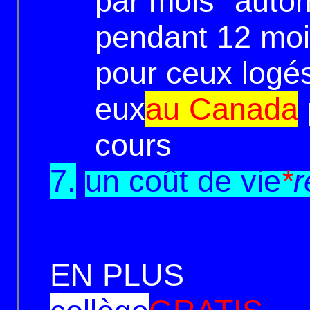
par
mois "auto
pendant 12 mois 
pour ceux logés 
eux
au Canada
cours
7.
un coût de vie
*
r
EN PLUS