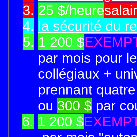
-
3.
25 $
/heure
sala
-
4.
la sécurité du r
-
5.
1 200 $
EXEMPT
par mois pour le
collégiaux + unive
prennant quatre (
ou
300 $
par co
6.
1 200 $
EXEMPT