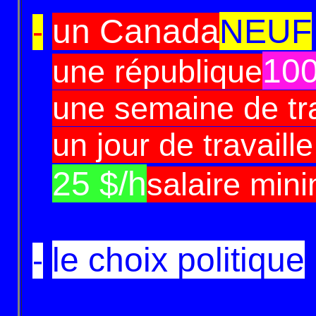
un Canada
NEUF
-
10
-
une république
-
une semaine de tra
-
un jour de travaill
25 $/h
-
salaire min
le choix politique
-