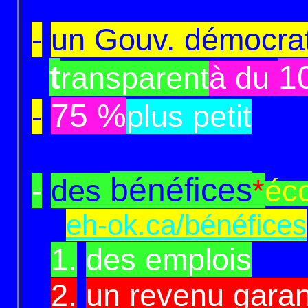
-
un Gouv. démocrat
t
1
ransparent
à du
75 %
-
plus petit
bénéfices
-
des
*
éc
eh-ok.ca/bénéfices
-
1.
des emplois
-
2.
un revenu garan