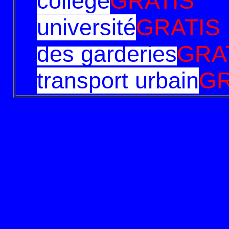
collège
GRATIS
université
GRATIS
des garderies
GRA
transport urbain
GR