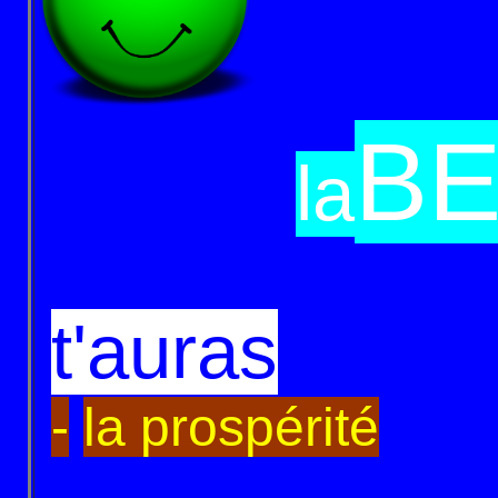
BE
la
t'auras
-
la prospérité